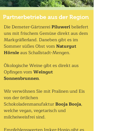
Partnerbetriebe aus der Region
Die Demeter-Gärtnerei
Piluweri
beliefert
uns mit frischem Gemüse direkt aus dem
Markgräflerland. Daneben gibt es im
Sommer süßes Obst vom
Naturgut
Hörnle
aus Schallstadt-Mengen.
Ökologische Weine gibt es direkt aus
Opfingen vom
Weingut
Sonnenbrunnen
.
Wir verwöhnen Sie mit Pralinen und Eis
von der örtlichen
Schokoladenmanufaktur
Booja Booja
,
welche vegan, vegetarisch und
milcheiweisfrei sind.
Empfehlenswerten Imker-Honig gibt es